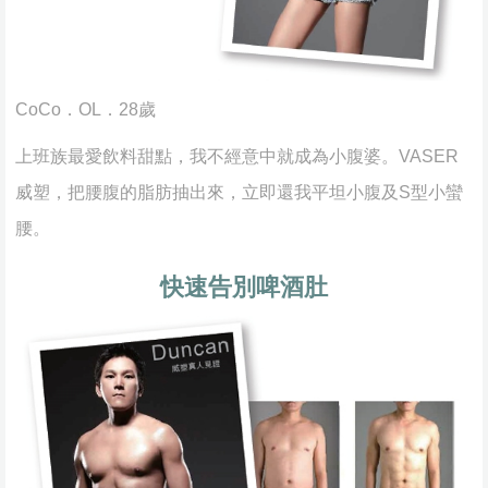
CoCo．OL．28歲
上班族最愛飲料甜點，我不經意中就成為小腹婆。VASER
威塑，把腰腹的脂肪抽出來，立即還我平坦小腹及S型小蠻
腰。
快速告別啤酒肚