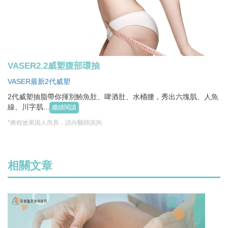
VASER2.2威塑腹部環抽
VASER最新2代威塑
2代威塑抽脂帶你揮別鮪魚肚、啤酒肚、水桶腰，秀出六塊肌、人魚
線、川字肌...
繼續閱讀
*療程效果因人而異，請向醫師諮詢
相關文章