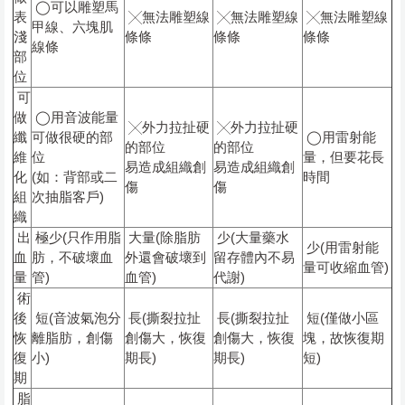
◯可以雕塑馬
表
╳無法雕塑線
╳無法雕塑線
╳無法雕塑線
甲線、六塊肌
淺
條條
條條
條條
線條
部
位
可
做
◯用音波能量
╳外力拉扯硬
╳外力拉扯硬
纖
可做很硬的部
◯用雷射能
的部位
的部位
維
位
量，但要花長
易造成組織創
易造成組織創
化
(如：背部或二
時間
傷
傷
組
次抽脂客戶)
織
出
極少(只作用脂
大量(除脂肪
少(大量藥水
少(用雷射能
血
肪，不破壞血
外還會破壞到
留存體內不易
量可收縮血管)
量
管)
血管)
代謝)
術
後
短(音波氣泡分
長(撕裂拉扯
長(撕裂拉扯
短(僅做小區
恢
離脂肪，創傷
創傷大，恢復
創傷大，恢復
塊，故恢復期
復
小)
期長)
期長)
短)
期
脂