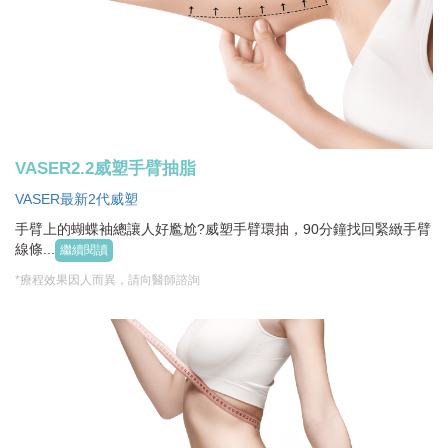
VASER2.2威塑手臂抽脂
VASER最新2代威塑
手臂上的蝴蝶袖總讓人好尷尬?威塑手臂環抽，90分鐘找回緊緻手臂
線條...
繼續閱讀
*療程效果因人而異，請向醫師諮詢