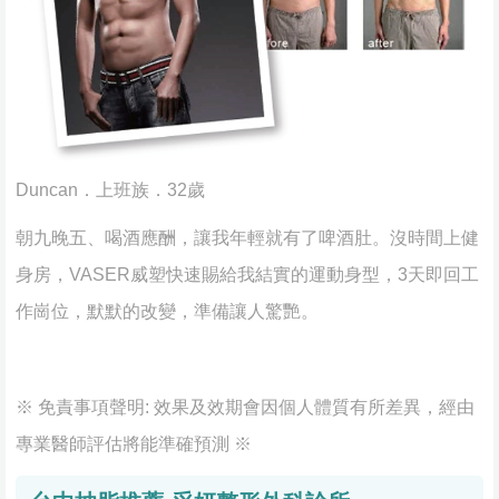
Duncan．上班族．32歲
朝九晚五、喝酒應酬，讓我年輕就有了啤酒肚。沒時間上健
身房，VASER威塑快速賜給我結實的運動身型，3天即回工
作崗位，默默的改變，準備讓人驚艷。
※ 免責事項聲明: 效果及效期會因個人體質有所差異，經由
專業醫師評估將能準確預測 ※