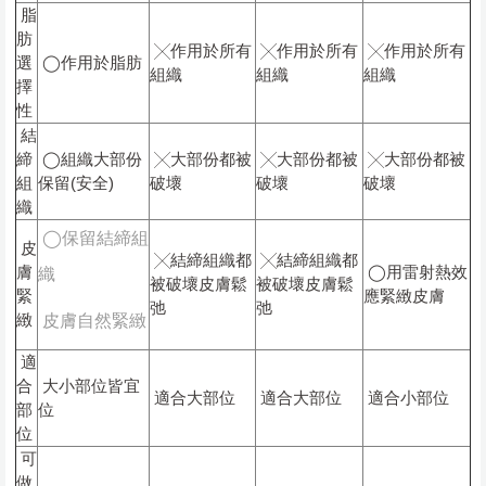
脂
肪
╳作用於所有
╳作用於所有
╳作用於所有
選
◯作用於脂肪
組織
組織
組織
擇
性
結
締
◯組織大部份
╳大部份都被
╳大部份都被
╳大部份都被
組
保留(安全)
破壞
破壞
破壞
織
◯保留結締組
皮
╳結締組織都
╳結締組織都
膚
◯用雷射熱效
織
被破壞皮膚鬆
被破壞皮膚鬆
緊
應緊緻皮膚
弛
弛
緻
皮膚自然緊緻
適
合
大小部位皆宜
適合大部位
適合大部位
適合小部位
部
位
位
可
做