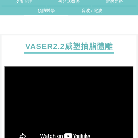
皮膚管理
複合式微整
雷射光療
預防醫學
音波 / 電波
VASER2.2威塑抽脂體雕