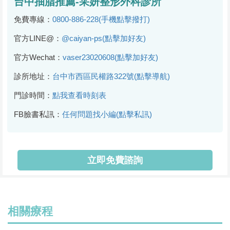
台中抽脂推薦-采妍整形外科診所
免費專線：
0800-886-228(手機點擊撥打)
官方LINE@：
@caiyan-ps(點擊加好友)
官方Wechat：
vaser23020608(點擊加好友)
診所地址：
台中市西區民權路322號(點擊導航)
門診時間：
點我查看時刻表
FB臉書私訊：
任何問題找小編(點擊私訊)
立即免費諮詢
相關療程