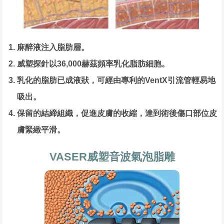
麻醉液注入脂肪層。
威塑探針以36,000赫茲頻率乳化脂肪細胞。
乳化的脂肪已成液狀，可經由專利的VentX引流管輕易地
吸出。
保留的結締組織，促進皮膚的收縮，達到術後傷口部位皮
膚緊緻平滑。
VASER威塑音波氣泡脂雕