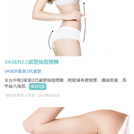
VASER2.2威塑抽脂體雕
VASER最新2代威塑
全台中唯3家新2代威塑抽脂體雕，輕鬆擁有蜜桃臀、纖細美腿，馬
甲線六塊肌...
繼續閱讀
*療程效果因人而異，請向醫師諮詢