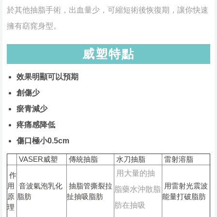
於其他抽脂手術，出血量少，可縮短術後恢復期，讓你快速
擁有窈窕身型。
威塑特點
效果明顯可以預期
創傷少
瘀青減少
疼痛感降低
傷口極小0.5cm
VASER威塑
傳統抽脂
水刀抽脂
雷射溶脂
用大量的抽
作
用
音波氣泡乳化
抽脂管撕裂拉
用雷射光震波
脂藥水沖散脂
原
脂肪
扯抽吸脂肪
能量打破脂肪
肪在抽吸
理