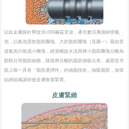
以鈦金屬探針釋放36,000赫茲音波，產生數百萬個綿密氣
泡，以氣泡震散脂肪團塊。大的脂肪團塊（見圖一）藉由音
波氣泡分散成小團塊，經過螺旋水流再將小脂肪團塊分離為
顆顆分明脂肪細胞，隨後將分離的脂肪抽吸出來。威塑是市
面上唯一具有「脂肪選擇性」的抽脂技術，抽吸脂肪，保留
結締組織讓術後皮膚恢復緊實。
皮膚緊緻