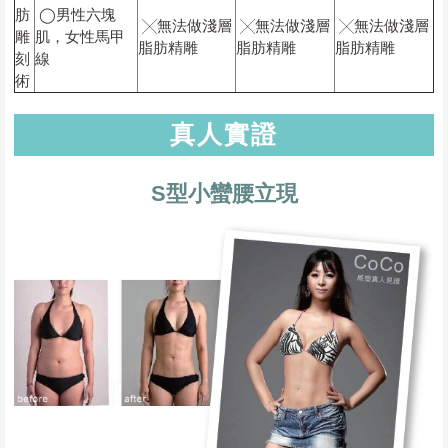
肪
◯男性六塊
╳無法做淺層
╳無法做淺層
╳無法做淺層
雕
肌，女性馬甲
脂肪精雕
脂肪精雕
脂肪精雕
刻
線
術
真人實證
S型小蠻腰立現