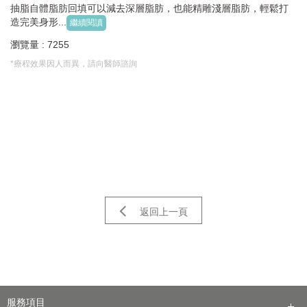
抽脂自體脂肪回填可以減去深層脂肪，也能精雕淺層脂肪，輕鬆打
造完美身形...
繼續閱讀
瀏覽量 : 7255
*療程效果因人而異，請向醫師諮詢
返回上一頁
服務項目