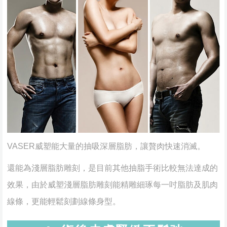
VASER威塑能大量的抽吸深層脂肪，讓贅肉快速消滅。
還能為淺層脂肪雕刻，是目前其他抽脂手術比較無法達成的
效果，由於威塑淺層脂肪雕刻能精雕細琢每一吋脂肪及肌肉
線條，更能輕鬆刻劃線條身型。