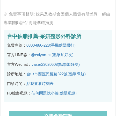
※ 免責事項聲明: 效果及效期會因個人體質有所差異，經由
專業醫師評估將能準確預測
台中抽脂推薦-采妍整形外科診所
免費專線：
0800-886-228(手機點擊撥打)
官方LINE@：
@caiyan-ps(點擊加好友)
官方Wechat：
vaser23020608(點擊加好友)
診所地址：
台中市西區民權路322號(點擊導航)
門診時間：
點我查看時刻表
FB臉書私訊：
任何問題找小編(點擊私訊)