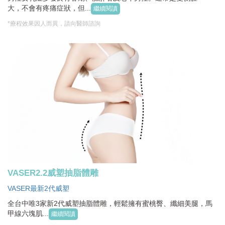
大，不會有疼痛症狀，但...
繼續閱讀
*療程效果因人而異，請向醫師諮詢
VASER2.2威塑抽脂體雕
VASER最新2代威塑
全台中唯3家新2代威塑抽脂體雕，輕鬆擁有蜜桃臀、纖細美腿，馬
甲線六塊肌...
繼續閱讀