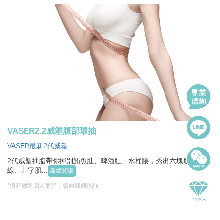
VASER2.2威塑腹部環抽
VASER最新2代威塑
2代威塑抽脂帶你揮別鮪魚肚、啤酒肚、水桶腰，秀出六塊肌、人魚
線、川字肌...
繼續閱讀
*療程效果因人而異，請向醫師諮詢