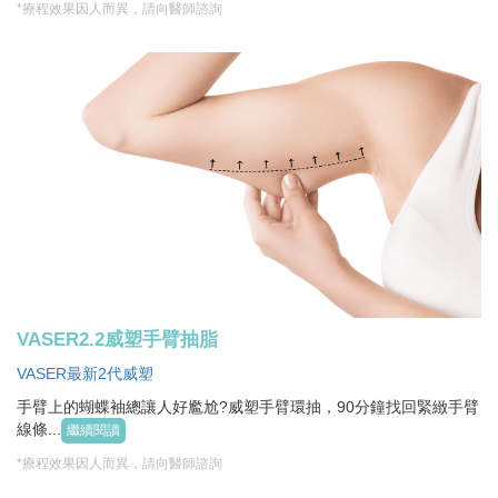
*療程效果因人而異，請向醫師諮詢
VASER2.2威塑手臂抽脂
VASER最新2代威塑
手臂上的蝴蝶袖總讓人好尷尬?威塑手臂環抽，90分鐘找回緊緻手臂
線條...
繼續閱讀
*療程效果因人而異，請向醫師諮詢