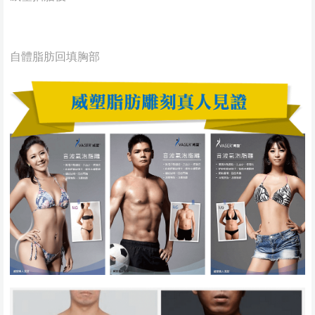
自體脂肪回填胸部