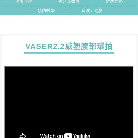
皮膚管理
複合式微整
雷射光療
預防醫學
音波 / 電波
VASER2.2威塑腹部環抽