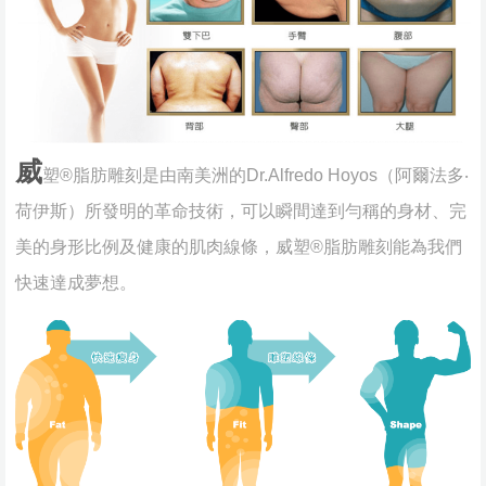
威
塑®脂肪雕刻是由南美洲的Dr.Alfredo Hoyos（阿爾法多‧
荷伊斯）所發明的革命技術，可以瞬間達到勻稱的身材、完
美的身形比例及健康的肌肉線條，威塑®脂肪雕刻能為我們
快速達成夢想。