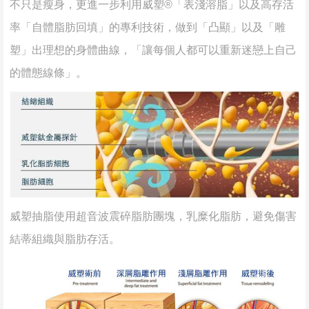
不只是瘦身，更進一步利用威塑®「表淺溶脂」以及高存活
率「自體脂肪回填」的專利技術，做到「凸顯」以及「雕
塑」出理想的身體曲線，「讓每個人都可以重新迷戀上自己
的體態線條」。
威塑抽脂使用超音波震碎脂肪團塊，乳糜化脂肪，避免傷害
結蒂組織與脂肪存活。