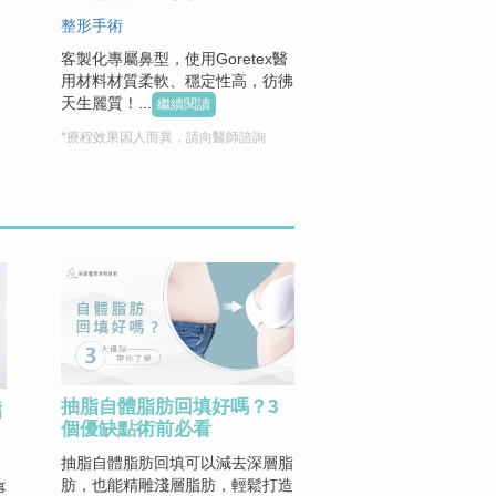
整形手術
客製化專屬鼻型，使用Goretex醫
用材料材質柔軟、穩定性高，彷彿
天生麗質！...
繼續閱讀
*療程效果因人而異，請向醫師諮詢
抽脂自體脂肪回填好嗎？3
脂
個優缺點術前必看
抽脂自體脂肪回填可以減去深層脂
肪，也能精雕淺層脂肪，輕鬆打造
事