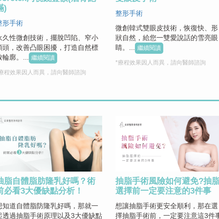
滿)
整形手術
整形手術
微創韓式雙眼皮技術，恢復快、形
永久性微創技術，擺脫凹陷、窄小
狀自然，給您一雙愛說話的雪亮眼
額頭，改善凸眼困擾，打造自然標
睛。...
繼續閱讀
致輪廓。...
繼續閱讀
*療程效果因人而異，請向醫師諮詢
*療程效果因人而異，請向醫師諮詢
抽脂自體脂肪隆乳好嗎？術
抽脂手術風險如何避免?抽
前必看3大優缺點分析！
選擇前一定要注意的3件事
想知道自體脂防隆乳好嗎，那就一
想讓抽脂手術更安全順利，那在選
起透過抽脂手術原理以及3大優缺點
擇抽脂手術前，一定要注意這3件