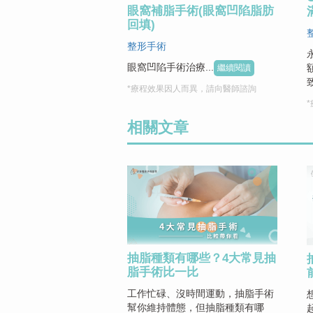
眼窩補脂手術(眼窩凹陷脂肪
回填)
整形手術
眼窩凹陷手術治療...
繼續閱讀
*療程效果因人而異，請向醫師諮詢
相關文章
抽脂種類有哪些？4大常見抽
脂手術比一比
工作忙碌、沒時間運動，抽脂手術
幫你維持體態，但抽脂種類有哪