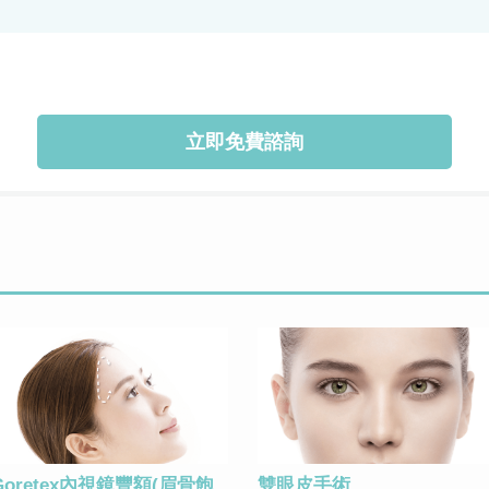
立即免費諮詢
Goretex內視鏡豐額(眉骨飽
雙眼皮手術