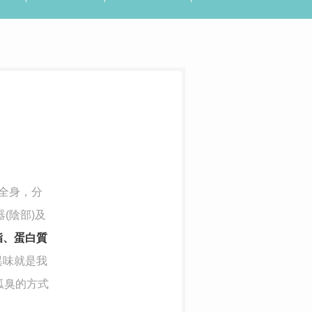
全身，分
(陰部)及
脂、蛋白質
異味就是我
狐臭的方式