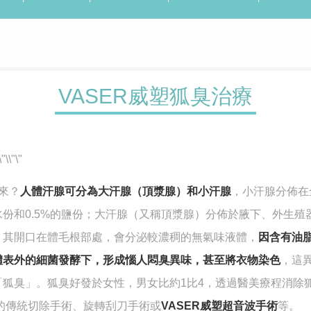
VASER威塑狐臭治療
來？
人體汗腺可分為大汗腺（頂漿腺）和小汗腺
，小汗腺分佈在
水份和0.5%的鹽份；大汗腺（又稱頂漿腺）分佈於腋下、外生殖器
，其開口在體毛根部處，會分泌較濃稠的無氣味液體，
因含有油
體表外的細菌發酵下，形成惱人悶臭異味，甚至將衣物染色
，這
「狐臭」。狐臭好發於女性，男女比約1比4，透過醫美療程消除
類的傳統切除手術、旋轉刮刀手術或
VASER威塑超音波手術
等。