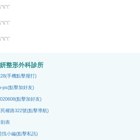
采妍整形外科診所
6-228(手機點擊撥打)
an-ps(點擊加好友)
23020608(點擊加好友)
民權路322號(點擊導航)
時刻表
找小編(點擊私訊)