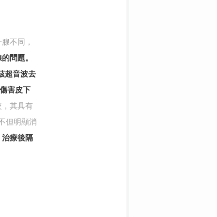
汗腺不同，
腺的問題。
赫茲超音波去
傷害皮下
較，其具有
不但明顯消
，
治療後隔