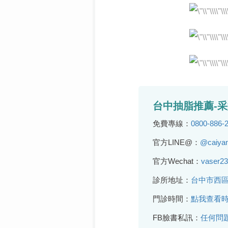
台中抽脂推薦-
免費專線：
0800-88
官方LINE@：
@caiy
官方Wechat：
vaser
診所地址：
台中市西區
門診時間：
點我查看
FB臉書私訊：
任何問題