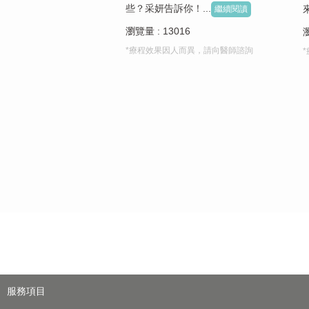
些？采妍告訴你！...
來
繼續閱讀
瀏覽量 : 13016
瀏
*療程效果因人而異，請向醫師諮詢
服務項目