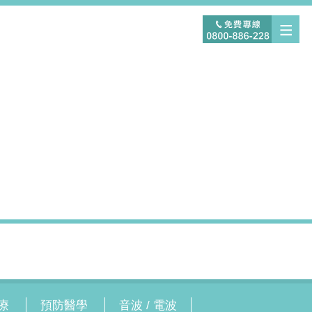
療
預防醫學
音波 / 電波