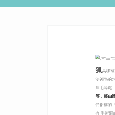
狐
臭哪裡
泌99%的
眉毛等處
等，經由
們俗稱的
有:手術