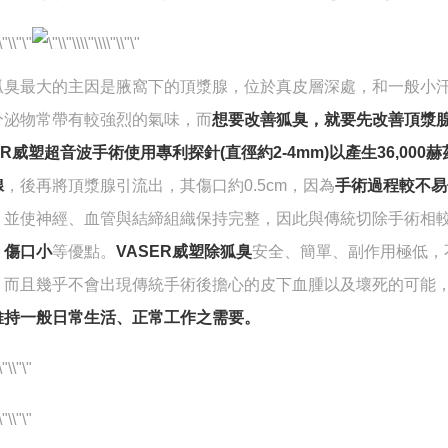
狐臭最大的主因是腋窩下的頂漿腺，位於真皮層深處，和一般小
分泌物常帶有較強烈的氣味，而
想要改善狐臭，就要先改善頂漿
ER威塑超音波手術使用專利探針(直徑約2-4mm)以產生36,000
腺
，後再將頂漿腺引流出，其傷口約0.5cm，因為
手術過程較不易
，並使神經、血管與結締組織保持完整，因此與傳統切除手術相
、傷口小
等優點。
VASER威塑除狐臭
安全、簡單、副作用極低，
，而且幾乎不會出現傳統手術後擔心的皮下血腫以及壞死的可能
維持一般日常生活、正常工作之需要。