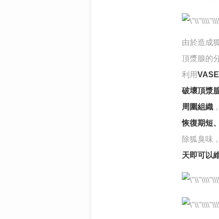
由於造成
頂漿腺的
利用
VAS
破壞頂漿
周圍組織
恢復期短
除狐臭味
天即可以