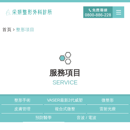
首頁
整形項目
服務項目
整形手術
VASER最新2代威塑
微整形
皮膚管理
複合式微整
雷射光療
預防醫學
音波 / 電波