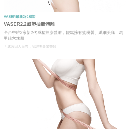
VASER最新2代威塑
VASER2.2威塑抽脂體雕
全台中唯3家新2代威塑抽脂體雕，輕鬆擁有蜜桃臀、纖細美腿，馬
甲線六塊肌
＊成效因人而異，請諮詢專業醫師