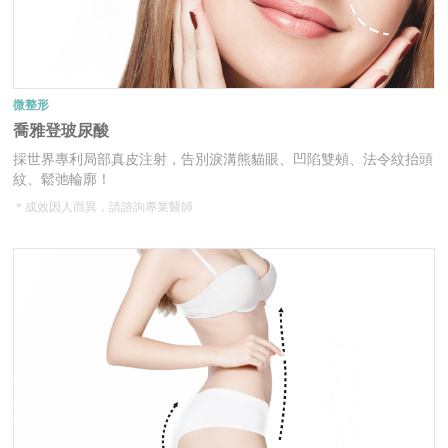
微整形
喬雅登玻尿酸
採世界專利局部真皮注射，告別淚溝熊貓眼、凹陷雙頰、法令紋抬頭
紋、鬆弛輪廓！
＊成效因人而異，請諮詢專業醫師