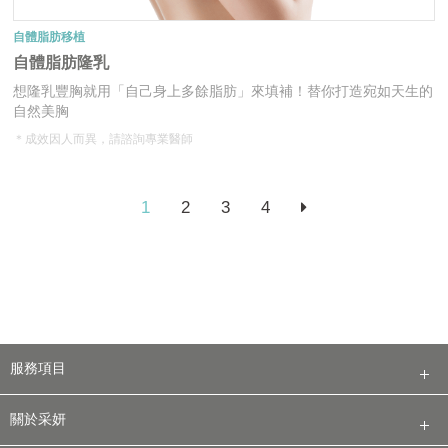
自體脂肪移植
自體脂肪隆乳
想隆乳豐胸就用「自己身上多餘脂肪」來填補！替你打造宛如天生的
自然美胸
＊成效因人而異，請諮詢專業醫師
Next
1
2
3
4
服務項目
關於采妍