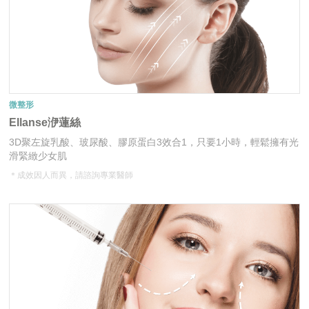
微整形
Ellanse洢蓮絲
3D聚左旋乳酸、玻尿酸、膠原蛋白3效合1，只要1小時，輕鬆擁有光
滑緊緻少女肌
＊成效因人而異，請諮詢專業醫師