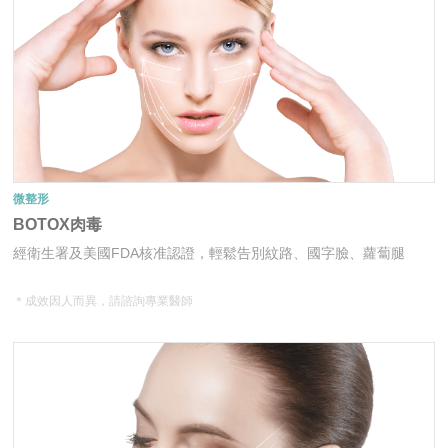
微整形
BOTOX肉毒
經衛生署及美國FDA核准認證，輕鬆告別紋路、國字臉、蘿蔔腿
＊成效因人而異，請諮詢專業醫師