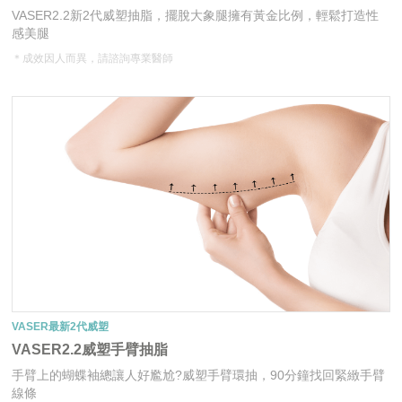
VASER2.2新2代威塑抽脂，擺脫大象腿擁有黃金比例，輕鬆打造性
感美腿
＊成效因人而異，請諮詢專業醫師
VASER最新2代威塑
VASER2.2威塑手臂抽脂
手臂上的蝴蝶袖總讓人好尷尬?威塑手臂環抽，90分鐘找回緊緻手臂
線條